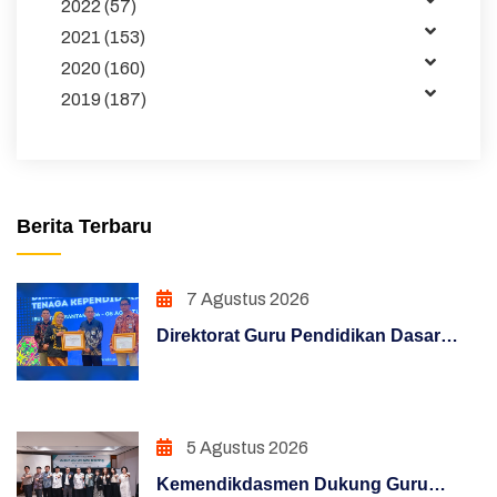
2022 (57)
Publikasi
2021 (153)
2020 (160)
Pembelajaran
2019 (187)
Maklumat
Unduhan
Sakip
Berita Terbaru
Pojok Direktur
7 Agustus 2026
Pendidikan Dasar
Direktorat Guru Pendidikan Dasar
Hasil Survei Siazik
Raih Penghargaan Konten Terfavorit
melalui Kampanye "Semua Bisa
Manajemen Perubahan
Mengajar"
5 Agustus 2026
Penguatan Sistem Akuntabilitas Kerja
Kemendikdasmen Dukung Guru