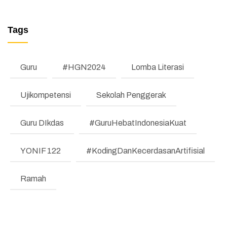
Pelaksanaan Uji Kompetensi
MANAJEMEN PERUBAHAN (REFORM)
Kenaikan Jenjang Jabatan Fungsional
Tags
TESTIMONI
Guru Periode 1
LKE
Guru
#HGN2024
Lomba Literasi
Pengumuman
Ujikompetensi
Sekolah Penggerak
Regulasi
Guru DIkdas
#GuruHebatIndonesiaKuat
Literasi dan Numerasi
Koding & KA
YONIF 122
#KodingDanKecerdasanArtifisial
Pembelajaran Mendalam
Ramah
Bimbingan Konseling
Program Prioritas