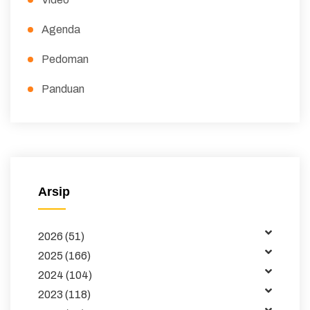
Agenda
Pedoman
Panduan
Peraturan
Surat Edaran
Majalah
Arsip
Buku dan Jurnal
2026 (51)
Data
2025 (166)
Kemitraan
2024 (104)
2023 (118)
Tata Kelola