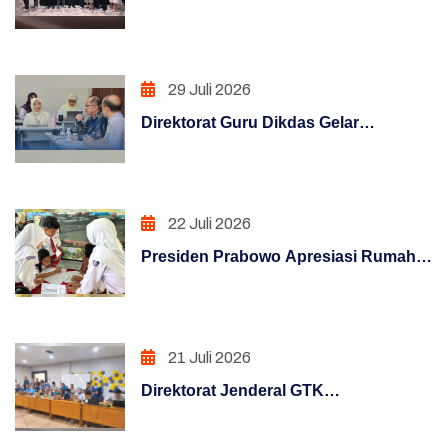
PENATAAN TATALAKSANA
Hadapi Era Digital Melalui Program
KLIC 2026
Penataan Sistem Manajemen SDM
29 Juli 2026
PENGUATAN SISTEM PENGAWASAN
Direktorat Guru Dikdas Gelar
PENINGKATAN KUALITAS LAYANAN PUBLIK
Pendalaman Supervisi Pengelolaan
Kinerja: Dari Angka Menuju Kebijakan
PENINGKATAN KUALITAS LAYANAN PUBLIK
Berbasis Bukti
(REFORM)
22 Juli 2026
PENGUATAN SISTEM AKUNTABILITAS
Presiden Prabowo Apresiasi Rumah
KERJA (REFORM)
Pendidikan, Digitalisasi Pendidikan
Indonesia Raih Pengakuan Dunia
PENGUATAN SISTEM PENGAWASAN
(REFORM)
21 Juli 2026
Direktorat Jenderal GTK
PENATAAN TATALAKSANA (REFORM)
melaksanakan Pemantau Melaui
Penataan Sistem Manajemen SDM (REFORM)
Posko Informasi Terpusat