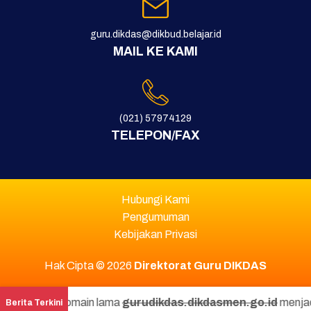
guru.dikdas@dikbud.belajar.id
MAIL KE KAMI
(021) 57974129
TELEPON/FAX
Hubungi Kami
Pengumuman
Kebijakan Privasi
Hak Cipta © 2026
Direktorat Guru DIKDAS
Perubahan domain lama
gurudikdas.dikdasmen.go.id
menjadi
Berita Terkini