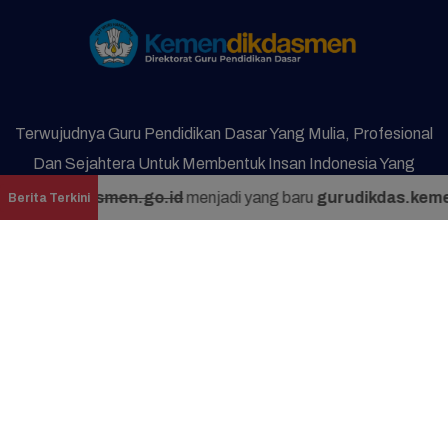
Terwujudnya Guru Pendidikan Dasar Yang Mulia, Profesional
Dan Sejahtera Untuk Membentuk Insan Indonesia Yang
Berkarakter Dengan Berlandaskan Gotong Royong
ikdas.dikdasmen.go.id
menjadi yang baru
gurudikdas.keme
Berita Terkini
Komplek Kemendikdasmen Gedung C Lantai 15
Jl. Jend. Sudirman, Senayan, Jakarta 10270