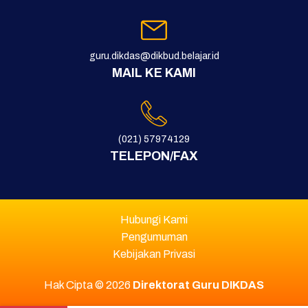
guru.dikdas@dikbud.belajar.id
MAIL KE KAMI
(021) 57974129
TELEPON/FAX
Hubungi Kami
Pengumuman
Kebijakan Privasi
Hak Cipta © 2026
Direktorat Guru DIKDAS