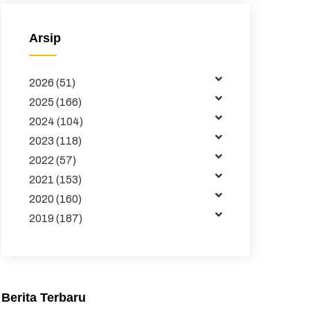
Majalah
Arsip
Buku dan Jurnal
Data
2026 (51)
Kemitraan
2025 (166)
2024 (104)
Tata Kelola
2023 (118)
Publikasi
2022 (57)
2021 (153)
Pembelajaran
2020 (160)
2019 (187)
Maklumat
Unduhan
Sakip
Berita Terbaru
Pojok Direktur