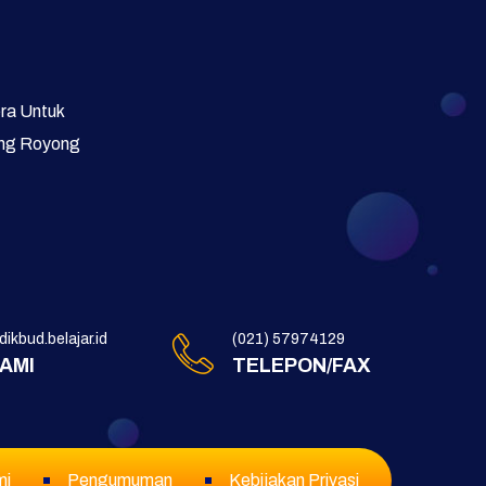
Galeri Video dan Foto
Supervisi
era Untuk
ong Royong
ikbud.belajar.id
(021) 57974129
KAMI
TELEPON/FAX
mi
Pengumuman
Kebijakan Privasi