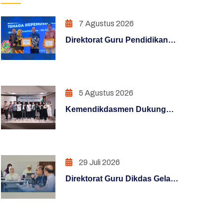
Pendidikan Dasar
7 Agustus 2026
Direktorat Guru Pendidikan
Hasil Survei Siazik
Dasar Raih Penghargaan
Manajemen Perubahan
Konten Terfavorit melalui
Kampanye "Semua Bisa
Penguatan Sistem Akuntabilitas
Mengajar"
5 Agustus 2026
Kerja
Kemendikdasmen Dukung
PENATAAN TATALAKSANA
Guru Hadapi Era Digital
Melalui Program KLIC 2026
Penataan Sistem Manajemen SDM
PENGUATAN SISTEM
29 Juli 2026
PENGAWASAN
Direktorat Guru Dikdas Gelar
Pendalaman Supervisi
PENINGKATAN KUALITAS
Pengelolaan Kinerja: Dari
LAYANAN PUBLIK
Angka Menuju Kebijakan