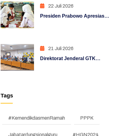
Berbasis Bukti
22 Juli 2026
PENINGKATAN KUALITAS
LAYANAN PUBLIK (REFORM)
Presiden Prabowo Apresiasi
Rumah Pendidikan,
PENGUATAN SISTEM
Digitalisasi Pendidikan
AKUNTABILITAS KERJA
Indonesia Raih Pengakuan
(REFORM)
Dunia
21 Juli 2026
PENGUATAN SISTEM
Direktorat Jenderal GTK
PENGAWASAN (REFORM)
melaksanakan Pemantau
Melaui Posko Informasi
PENATAAN TATALAKSANA
Terpusat Pelaksanaan Uji
(REFORM)
Kompetensi Kenaikan
Tags
Jenjang Jabatan Fungsional
Penataan Sistem Manajemen SDM
Guru Periode 1
(REFORM)
#KemendikdasmenRamah
PPPK
MANAJEMEN PERUBAHAN
(REFORM)
Jabatanfungsionalguru
#HGN2024