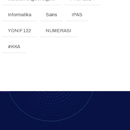
TESTIMONI
Informatika
Sains
IPAS
LKE
YONIF 122
NUMERASI
Pengumuman
Regulasi
#KKA
Literasi dan Numerasi
Koding & KA
Pembelajaran Mendalam
Bimbingan Konseling
Program Prioritas
Program Direktorat