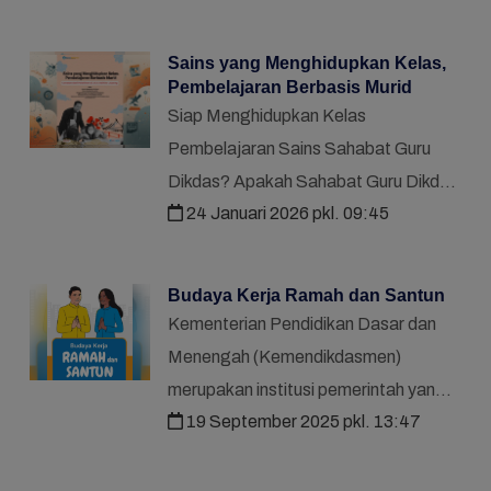
Sains yang Menghidupkan Kelas,
Pembelajaran Berbasis Murid
Siap Menghidupkan Kelas
Pembelajaran Sains Sahabat Guru
Dikdas? Apakah Sahabat Guru Dikdas
24 Januari 2026 pkl. 09:45
mendambakan kelas Ilmu
Pengetahuan Alam dan Sosial (IPAS)
yang penuh semangat, di mana murid-
Budaya Kerja Ramah dan Santun
murid aktif ber...
Kementerian Pendidikan Dasar dan
Menengah (Kemendikdasmen)
merupakan institusi pemerintah yang
19 September 2025 pkl. 13:47
mengemban amanat konstitusi dan visi
untuk mewujudkan Pendidikan
Bermutu untuk Semua sesuai dengan