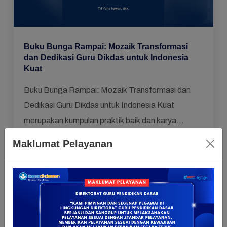
Buku Bunga Rampai: Mozaik Transformasi
dan Dedikasi Guru Dikdas untuk Indonesia
Kuat
Buku Bunga Rampai: Mozaik Transformasi dan
Dedikasi Guru Dikdas untuk Indonesia Kuat
merupakan kumpulan praktik baik dan karya
reflektif para guru pendidikan dasar dari berbagai
Maklumat Pelayanan
22 Juni 2026 pkl. 11:05
penjuru Indonesia yang...
0 Komentar
Pendidikan Dasar
,
Pembelajaran