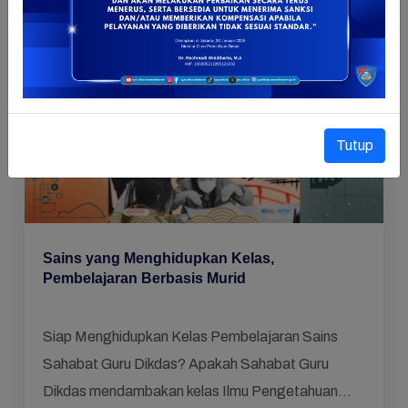
Mendalam
,
Literasi dan Numerasi
Tutup
Sains yang Menghidupkan Kelas,
Pembelajaran Berbasis Murid
Siap Menghidupkan Kelas Pembelajaran Sains
Sahabat Guru Dikdas? Apakah Sahabat Guru
Dikdas mendambakan kelas Ilmu Pengetahuan