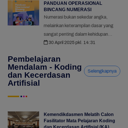
PANDUAN OPERASIONAL
amanat...
BINCANG NUMERASI
Numerasi bukan sekedar angka,
melainkan keterampilan dasar yang
sangat penting dalam kehidupan
30 April 2025 pkl. 14:31
sehari-hari. Kemampuan memahami,
menggunakan, dan menafsirkan
Pembelajaran
informasi numerik menjadi kunci bagi
Mendalam - Koding
indivi...
Selengkapnya
dan Kecerdasan
Artifisial
Kemendikdasmen Melatih Calon
Fasilitator Mata Pelajaran Koding
dan Kecerdasan Artifisial (KA)