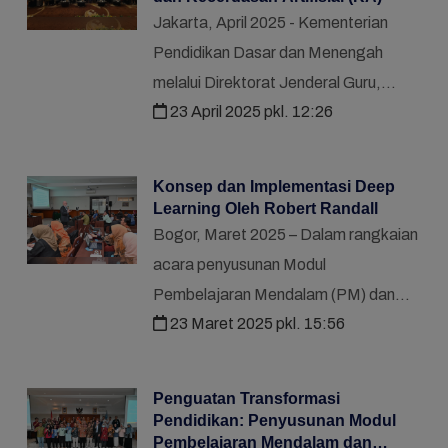
Jakarta, April 2025 - Kementerian
Pendidikan Dasar dan Menengah
melalui Direktorat Jenderal Guru,
23 April 2025 pkl. 12:26
Tenaga Kependidikan dan Pendidikan
Guru, melaksanakan Bimbingan
Teknis Training of Trainer (ToT) ...
Konsep dan Implementasi Deep
Learning Oleh Robert Randall
Bogor, Maret 2025 – Dalam rangkaian
acara penyusunan Modul
Pembelajaran Mendalam (PM) dan
23 Maret 2025 pkl. 15:56
Kecerdasan Artifisial (KKA) yang
diselenggarakan oleh Direktorat Guru
Pendidikan Dasar, Rob Randall, seo...
Penguatan Transformasi
Pendidikan: Penyusunan Modul
Pembelajaran Mendalam dan