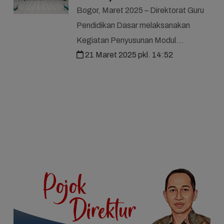
Koding dan Kecerdasan Artifisial
Bogor, Maret 2025 – Direktorat Guru
Pendidikan Dasar melaksanakan
Kegiatan Penyusunan Modul
21 Maret 2025 pkl. 14:52
Pembelajaran Mendalam (PM) dan
Koding dan Kecerdasan Artifisial
(KKA) sebagai bagian dari upaya
mening...