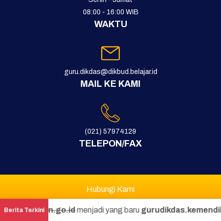
08:00 - 16:00 WIB
WAKTU
guru.dikdas@dikbud.belajar.id
MAIL KE KAMI
(021) 57974129
TELEPON/FAX
Hubungi Kami
Pengumuman
.go.id
menjadi yang baru
gurudikdas.kemendikdasmen.go.i
Berita Terkini
Kebijakan Privasi