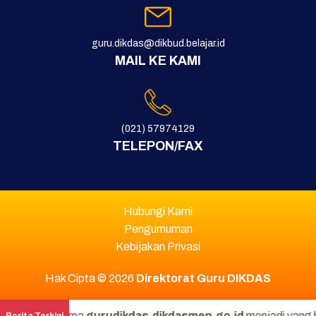
guru.dikdas@dikbud.belajar.id
MAIL KE KAMI
(021) 57974129
TELEPON/FAX
Hubungi Kami
Pengumuman
Kebijakan Privasi
Hak Cipta © 2026
Direktorat Guru DIKDAS
domain lama
gurudikdas.dikdasmen.go.id
menjadi yang baru