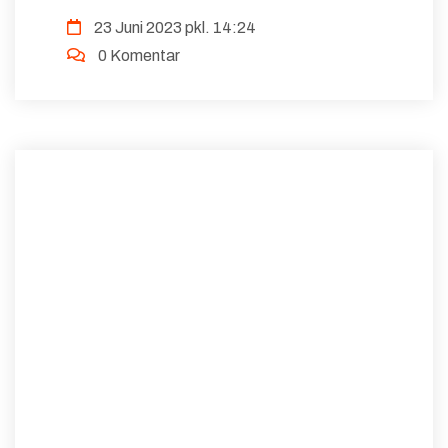
berkelanjutan. Dalam menjalankan kegiatan lembaga,
23 Juni 2023 pkl. 14:24
setiap Insan Direktorat Guru Pendidikan Dasar
0 Komentar
dituntut untu...