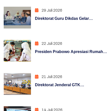
Manajemen Perubahan
29 Juli 2026
Penguatan Sistem Akuntabilitas Kerja
Direktorat Guru Dikdas Gelar
PENATAAN TATALAKSANA
Pendalaman Supervisi Pengelolaan
Kinerja: Dari Angka Menuju Kebijakan
Penataan Sistem Manajemen SDM
Berbasis Bukti
22 Juli 2026
PENGUATAN SISTEM PENGAWASAN
Presiden Prabowo Apresiasi Rumah
PENINGKATAN KUALITAS LAYANAN PUBLIK
Pendidikan, Digitalisasi Pendidikan
Indonesia Raih Pengakuan Dunia
PENINGKATAN KUALITAS LAYANAN PUBLIK
(REFORM)
21 Juli 2026
PENGUATAN SISTEM AKUNTABILITAS
Direktorat Jenderal GTK
KERJA (REFORM)
melaksanakan Pemantau Melaui
Posko Informasi Terpusat
PENGUATAN SISTEM PENGAWASAN
Pelaksanaan Uji Kompetensi
(REFORM)
14 Juli 2026
Kenaikan Jenjang Jabatan Fungsional