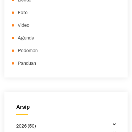
Foto
Video
Agenda
Pedoman
Panduan
Peraturan
Surat Edaran
Majalah
Arsip
Buku dan Jurnal
2026 (50)
Data