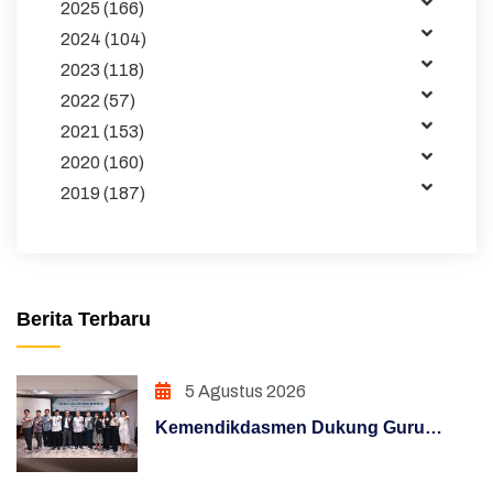
2025 (166)
Kemitraan
2024 (104)
2023 (118)
Tata Kelola
2022 (57)
Publikasi
2021 (153)
2020 (160)
Pembelajaran
2019 (187)
Maklumat
Unduhan
Sakip
Berita Terbaru
Pojok Direktur
5 Agustus 2026
Pendidikan Dasar
Kemendikdasmen Dukung Guru
Hasil Survei Siazik
Hadapi Era Digital Melalui Program
KLIC 2026