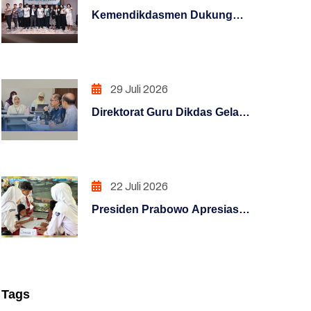
PENGAWASAN
Kemendikdasmen Dukung
Guru Hadapi Era Digital
PENINGKATAN KUALITAS
Melalui Program KLIC 2026
LAYANAN PUBLIK
29 Juli 2026
PENINGKATAN KUALITAS
LAYANAN PUBLIK (REFORM)
Direktorat Guru Dikdas Gelar
Pendalaman Supervisi
PENGUATAN SISTEM
Pengelolaan Kinerja: Dari
AKUNTABILITAS KERJA
Angka Menuju Kebijakan
(REFORM)
Berbasis Bukti
22 Juli 2026
PENGUATAN SISTEM
Presiden Prabowo Apresiasi
PENGAWASAN (REFORM)
Rumah Pendidikan,
Digitalisasi Pendidikan
PENATAAN TATALAKSANA
Indonesia Raih Pengakuan
(REFORM)
Dunia
Tags
Penataan Sistem Manajemen SDM