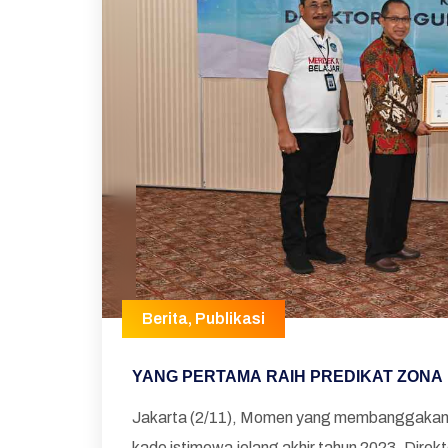
Berita
,
Publikasi
YANG PERTAMA RAIH PREDIKAT ZONA 
Jakarta (2/11), Momen yang membanggakan b
kado istimewa jelang akhir tahun 2023. Direk