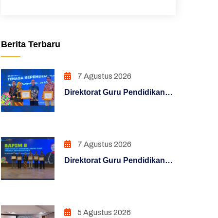
Unduhan
Sakip
Berita Terbaru
Pojok Direktur
Pendidikan Dasar
7 Agustus 2026
Direktorat Guru Pendidikan
Hasil Survei Siazik
Dasar Raih Penghargaan
Manajemen Perubahan
Konten Terfavorit melalui
Kampanye "Semua Bisa
Penguatan Sistem Akuntabilitas
Mengajar"
7 Agustus 2026
Kerja
Direktorat Guru Pendidikan
PENATAAN TATALAKSANA
Dasar Raih Penghargaan
Konten Terfavorit melalui
Penataan Sistem Manajemen SDM
Kampanye "Semua Bisa
Mengajar"
PENGUATAN SISTEM
5 Agustus 2026