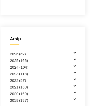
Peraturan
Surat Edaran
Majalah
Arsip
Buku dan Jurnal
Data
2026 (52)
Kemitraan
2025 (166)
2024 (104)
Tata Kelola
2023 (118)
Publikasi
2022 (57)
2021 (153)
Pembelajaran
2020 (160)
2019 (187)
Maklumat