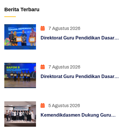
Sakip
Berita Terbaru
Pojok Direktur
7 Agustus 2026
Pendidikan Dasar
Direktorat Guru Pendidikan Dasar
Hasil Survei Siazik
Raih Penghargaan Konten Terfavorit
melalui Kampanye "Semua Bisa
Manajemen Perubahan
Mengajar"
7 Agustus 2026
Penguatan Sistem Akuntabilitas Kerja
Direktorat Guru Pendidikan Dasar
PENATAAN TATALAKSANA
Raih Penghargaan Konten Terfavorit
melalui Kampanye "Semua Bisa
Penataan Sistem Manajemen SDM
Mengajar"
5 Agustus 2026
PENGUATAN SISTEM PENGAWASAN
Kemendikdasmen Dukung Guru
PENINGKATAN KUALITAS LAYANAN PUBLIK
Hadapi Era Digital Melalui Program