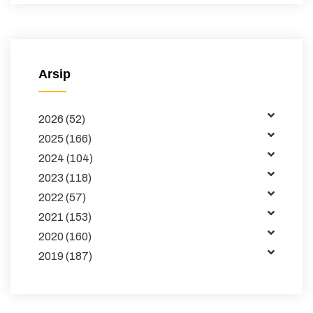
Peraturan
Surat Edaran
Majalah
Arsip
Buku dan Jurnal
2026 (52)
Data
2025 (166)
Kemitraan
2024 (104)
2023 (118)
Tata Kelola
2022 (57)
Publikasi
2021 (153)
2020 (160)
Pembelajaran
2019 (187)
Maklumat
Unduhan