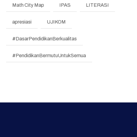
Math City Map
IPAS
LITERASI
Regulasi
apresiasi
UJIKOM
Literasi dan Numerasi
Koding & KA
#DasarPendidikanBerkualitas
Pembelajaran Mendalam
#PendidikanBermutuUntukSemua
Bimbingan Konseling
Program Prioritas
Program Direktorat
Galeri Video dan Foto
Supervisi