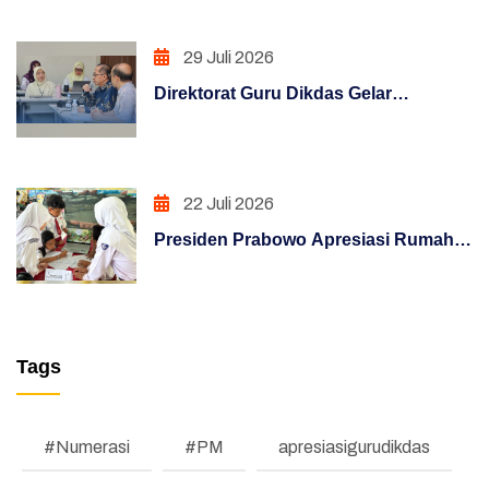
KLIC 2026
PENINGKATAN KUALITAS LAYANAN PUBLIK
(REFORM)
29 Juli 2026
PENGUATAN SISTEM AKUNTABILITAS
Direktorat Guru Dikdas Gelar
KERJA (REFORM)
Pendalaman Supervisi Pengelolaan
Kinerja: Dari Angka Menuju Kebijakan
PENGUATAN SISTEM PENGAWASAN
Berbasis Bukti
(REFORM)
22 Juli 2026
Presiden Prabowo Apresiasi Rumah
PENATAAN TATALAKSANA (REFORM)
Pendidikan, Digitalisasi Pendidikan
Penataan Sistem Manajemen SDM (REFORM)
Indonesia Raih Pengakuan Dunia
MANAJEMEN PERUBAHAN (REFORM)
Tags
TESTIMONI
LKE
#Numerasi
#PM
apresiasigurudikdas
Pengumuman