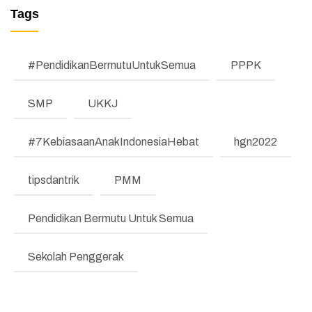
Tags
TESTIMONI
LKE
#PendidikanBermutuUntukSemua
PPPK
Pengumuman
SMP
UKKJ
Regulasi
#7KebiasaanAnakIndonesiaHebat
hgn2022
Literasi dan Numerasi
Koding & KA
tipsdantrik
PMM
Pembelajaran Mendalam
Pendidikan Bermutu Untuk Semua
Bimbingan Konseling
Sekolah Penggerak
Program Prioritas
Program Direktorat