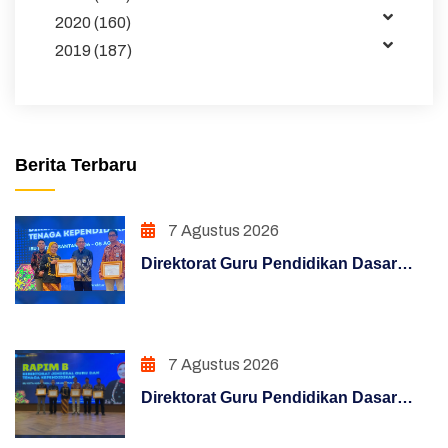
2020 (160)
Pembelajaran
2019 (187)
Maklumat
Unduhan
Sakip
Berita Terbaru
Pojok Direktur
7 Agustus 2026
Pendidikan Dasar
Direktorat Guru Pendidikan Dasar
Hasil Survei Siazik
Raih Penghargaan Konten Terfavorit
melalui Kampanye "Semua Bisa
Manajemen Perubahan
Mengajar"
7 Agustus 2026
Penguatan Sistem Akuntabilitas Kerja
Direktorat Guru Pendidikan Dasar
PENATAAN TATALAKSANA
Raih Penghargaan Konten Terfavorit