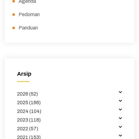
Agenda
Pedoman
Panduan
Peraturan
Surat Edaran
Majalah
Arsip
Buku dan Jurnal
2026 (52)
Data
2025 (166)
Kemitraan
2024 (104)
2023 (118)
Tata Kelola
2022 (57)
Publikasi
2021 (153)