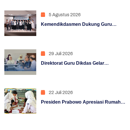
melalui Kampanye "Semua Bisa
Penataan Sistem Manajemen SDM
Mengajar"
5 Agustus 2026
PENGUATAN SISTEM PENGAWASAN
Kemendikdasmen Dukung Guru
PENINGKATAN KUALITAS LAYANAN PUBLIK
Hadapi Era Digital Melalui Program
KLIC 2026
PENINGKATAN KUALITAS LAYANAN PUBLIK
(REFORM)
29 Juli 2026
PENGUATAN SISTEM AKUNTABILITAS
Direktorat Guru Dikdas Gelar
KERJA (REFORM)
Pendalaman Supervisi Pengelolaan
Kinerja: Dari Angka Menuju Kebijakan
PENGUATAN SISTEM PENGAWASAN
Berbasis Bukti
(REFORM)
22 Juli 2026
Presiden Prabowo Apresiasi Rumah
PENATAAN TATALAKSANA (REFORM)
Pendidikan, Digitalisasi Pendidikan
Penataan Sistem Manajemen SDM (REFORM)
Indonesia Raih Pengakuan Dunia
MANAJEMEN PERUBAHAN (REFORM)