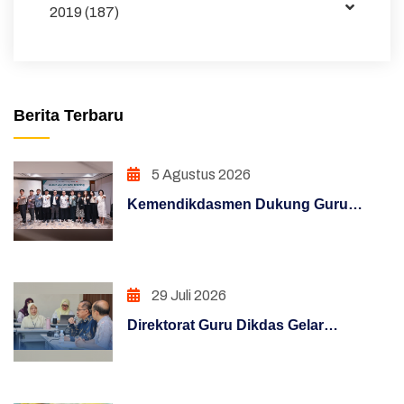
2019 (187)
Maklumat
Unduhan
Sakip
Berita Terbaru
Pojok Direktur
5 Agustus 2026
Pendidikan Dasar
Kemendikdasmen Dukung Guru
Hasil Survei Siazik
Hadapi Era Digital Melalui Program
KLIC 2026
Manajemen Perubahan
29 Juli 2026
Penguatan Sistem Akuntabilitas Kerja
Direktorat Guru Dikdas Gelar
PENATAAN TATALAKSANA
Pendalaman Supervisi Pengelolaan
Kinerja: Dari Angka Menuju Kebijakan
Penataan Sistem Manajemen SDM
Berbasis Bukti