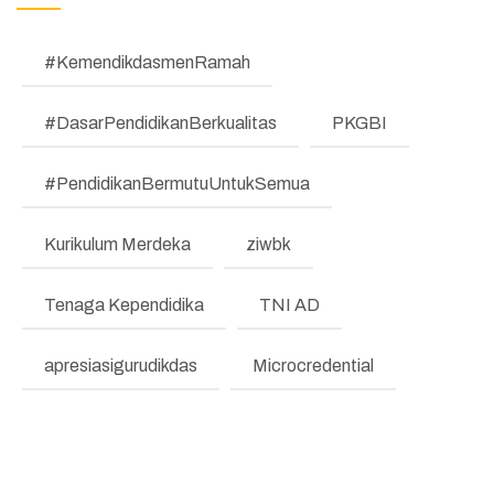
LKE
#KemendikdasmenRamah
Pengumuman
#DasarPendidikanBerkualitas
PKGBI
Regulasi
#PendidikanBermutuUntukSemua
Literasi dan Numerasi
Koding & KA
Kurikulum Merdeka
ziwbk
Pembelajaran Mendalam
Tenaga Kependidika
TNI AD
Bimbingan Konseling
apresiasigurudikdas
Microcredential
Program Prioritas
Program Direktorat
Galeri Video dan Foto