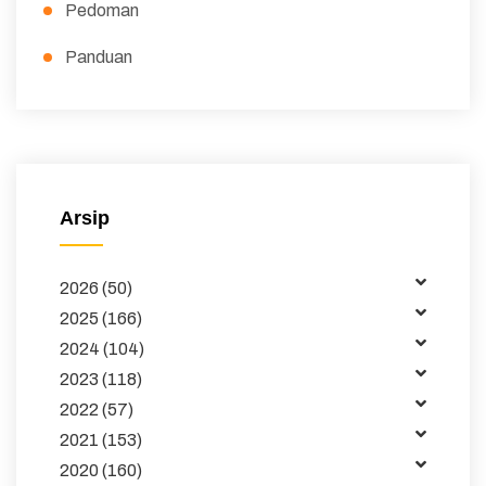
Pedoman
Panduan
Peraturan
Surat Edaran
Majalah
Arsip
Buku dan Jurnal
2026 (50)
Data
2025 (166)
Kemitraan
2024 (104)
2023 (118)
Tata Kelola
2022 (57)
Publikasi
2021 (153)
2020 (160)
Pembelajaran