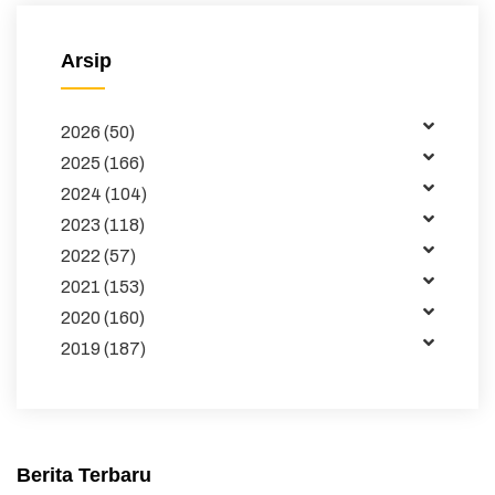
Majalah
Arsip
Buku dan Jurnal
2026 (50)
Data
2025 (166)
Kemitraan
2024 (104)
2023 (118)
Tata Kelola
2022 (57)
Publikasi
2021 (153)
2020 (160)
Pembelajaran
2019 (187)
Maklumat
Unduhan
Sakip
Berita Terbaru