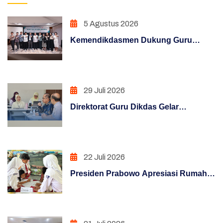
Pojok Direktur
5 Agustus 2026
Pendidikan Dasar
Kemendikdasmen Dukung Guru
Hasil Survei Siazik
Hadapi Era Digital Melalui Program
KLIC 2026
Manajemen Perubahan
29 Juli 2026
Penguatan Sistem Akuntabilitas Kerja
Direktorat Guru Dikdas Gelar
PENATAAN TATALAKSANA
Pendalaman Supervisi Pengelolaan
Kinerja: Dari Angka Menuju Kebijakan
Penataan Sistem Manajemen SDM
Berbasis Bukti
22 Juli 2026
PENGUATAN SISTEM PENGAWASAN
Presiden Prabowo Apresiasi Rumah
PENINGKATAN KUALITAS LAYANAN PUBLIK
Pendidikan, Digitalisasi Pendidikan
Indonesia Raih Pengakuan Dunia
PENINGKATAN KUALITAS LAYANAN PUBLIK
(REFORM)