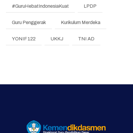
#GuruHebatIndonesiaKuat
LPDP
Literasi dan Numerasi
Koding & KA
Guru Penggerak
Kurikulum Merdeka
Pembelajaran Mendalam
YONIF 122
UKKJ
TNI AD
Bimbingan Konseling
Program Prioritas
Program Direktorat
Galeri Video dan Foto
Supervisi