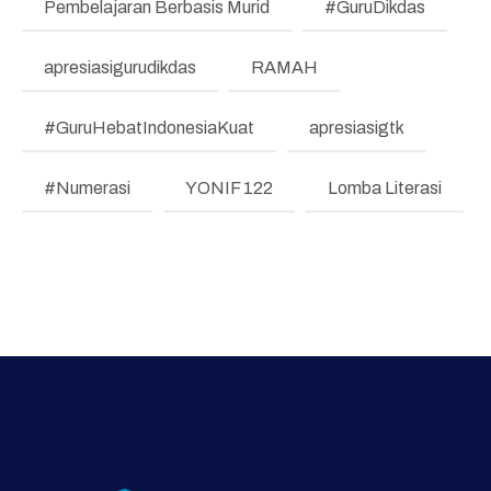
Pembelajaran Berbasis Murid
#GuruDikdas
Regulasi
apresiasigurudikdas
RAMAH
Literasi dan Numerasi
Koding & KA
#GuruHebatIndonesiaKuat
apresiasigtk
Pembelajaran Mendalam
#Numerasi
YONIF 122
Lomba Literasi
Bimbingan Konseling
Program Prioritas
Program Direktorat
Galeri Video dan Foto
Supervisi