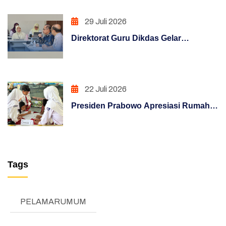
(REFORM)
29 Juli 2026
PENGUATAN SISTEM AKUNTABILITAS
Direktorat Guru Dikdas Gelar
KERJA (REFORM)
Pendalaman Supervisi Pengelolaan
Kinerja: Dari Angka Menuju Kebijakan
PENGUATAN SISTEM PENGAWASAN
Berbasis Bukti
(REFORM)
22 Juli 2026
Presiden Prabowo Apresiasi Rumah
PENATAAN TATALAKSANA (REFORM)
Pendidikan, Digitalisasi Pendidikan
Penataan Sistem Manajemen SDM (REFORM)
Indonesia Raih Pengakuan Dunia
MANAJEMEN PERUBAHAN (REFORM)
Tags
TESTIMONI
LKE
PELAMARUMUM
Pengumuman