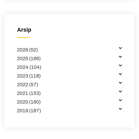
Surat Edaran
Majalah
Arsip
Buku dan Jurnal
2026 (52)
Data
2025 (166)
Kemitraan
2024 (104)
2023 (118)
Tata Kelola
2022 (57)
Publikasi
2021 (153)
2020 (160)
Pembelajaran
2019 (187)
Maklumat
Unduhan