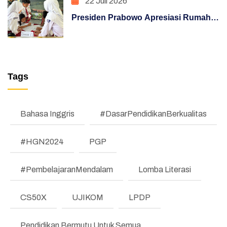
22 Juli 2026
Presiden Prabowo Apresiasi Rumah
PENATAAN TATALAKSANA (REFORM)
Pendidikan, Digitalisasi Pendidikan
Penataan Sistem Manajemen SDM (REFORM)
Indonesia Raih Pengakuan Dunia
MANAJEMEN PERUBAHAN (REFORM)
Tags
TESTIMONI
LKE
Bahasa Inggris
#DasarPendidikanBerkualitas
Pengumuman
#HGN2024
PGP
Regulasi
#PembelajaranMendalam
Lomba Literasi
Literasi dan Numerasi
Koding & KA
CS50X
UJIKOM
LPDP
Pembelajaran Mendalam
Pendidikan Bermutu Untuk Semua