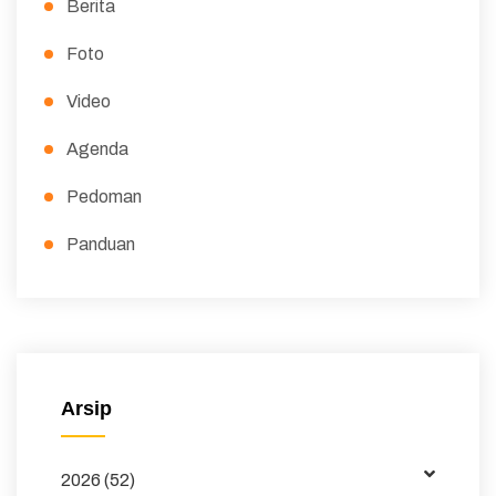
Berita
Foto
Video
Agenda
Pedoman
Panduan
Peraturan
Surat Edaran
Majalah
Arsip
Buku dan Jurnal
2026 (52)
Data