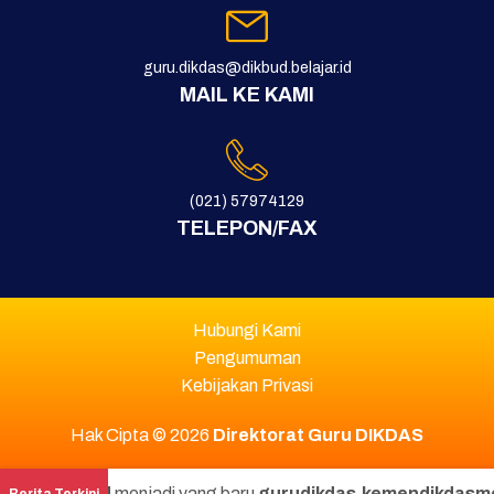
guru.dikdas@dikbud.belajar.id
MAIL KE KAMI
(021) 57974129
TELEPON/FAX
Hubungi Kami
Pengumuman
Kebijakan Privasi
Hak Cipta © 2026
Direktorat Guru DIKDAS
.go.id
menjadi yang baru
gurudikdas.kemendikdasmen.go.i