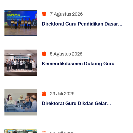
Manajemen Perubahan
Mengajar"
7 Agustus 2026
Penguatan Sistem Akuntabilitas Kerja
Direktorat Guru Pendidikan Dasar
PENATAAN TATALAKSANA
Raih Penghargaan Konten Terfavorit
melalui Kampanye "Semua Bisa
Penataan Sistem Manajemen SDM
Mengajar"
5 Agustus 2026
PENGUATAN SISTEM PENGAWASAN
Kemendikdasmen Dukung Guru
PENINGKATAN KUALITAS LAYANAN PUBLIK
Hadapi Era Digital Melalui Program
KLIC 2026
PENINGKATAN KUALITAS LAYANAN PUBLIK
(REFORM)
29 Juli 2026
PENGUATAN SISTEM AKUNTABILITAS
Direktorat Guru Dikdas Gelar
KERJA (REFORM)
Pendalaman Supervisi Pengelolaan
Kinerja: Dari Angka Menuju Kebijakan
PENGUATAN SISTEM PENGAWASAN
Berbasis Bukti
(REFORM)