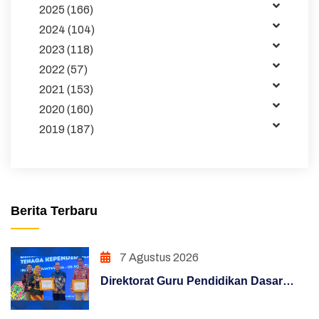
2025 (166)
Kemitraan
2024 (104)
2023 (118)
Tata Kelola
2022 (57)
Publikasi
2021 (153)
2020 (160)
Pembelajaran
2019 (187)
Maklumat
Unduhan
Sakip
Berita Terbaru
Pojok Direktur
7 Agustus 2026
Pendidikan Dasar
Direktorat Guru Pendidikan Dasar
Hasil Survei Siazik
Raih Penghargaan Konten Terfavorit
melalui Kampanye "Semua Bisa