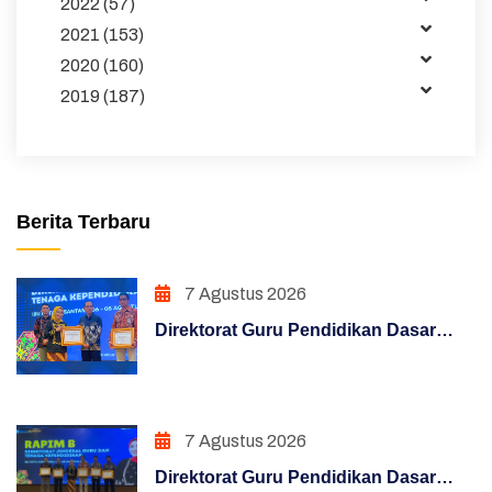
2022 (57)
Publikasi
2021 (153)
2020 (160)
Pembelajaran
2019 (187)
Maklumat
Unduhan
Sakip
Berita Terbaru
Pojok Direktur
7 Agustus 2026
Pendidikan Dasar
Direktorat Guru Pendidikan Dasar
Hasil Survei Siazik
Raih Penghargaan Konten Terfavorit
melalui Kampanye "Semua Bisa
Manajemen Perubahan
Mengajar"
7 Agustus 2026
Penguatan Sistem Akuntabilitas Kerja
Direktorat Guru Pendidikan Dasar