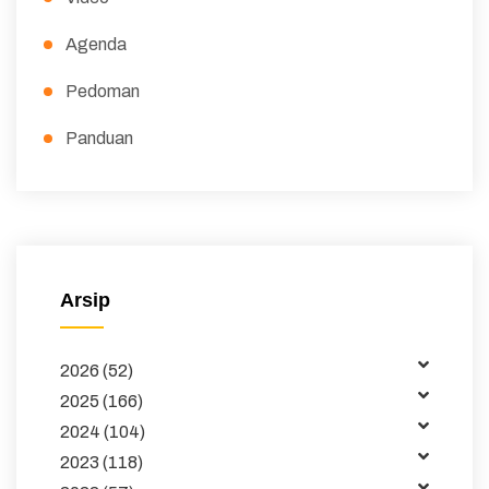
Agenda
Pedoman
Panduan
Peraturan
Surat Edaran
Majalah
Arsip
Buku dan Jurnal
2026 (52)
Data
2025 (166)
Kemitraan
2024 (104)
2023 (118)
Tata Kelola