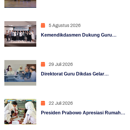
PENATAAN TATALAKSANA
Raih Penghargaan Konten Terfavorit
melalui Kampanye "Semua Bisa
Penataan Sistem Manajemen SDM
Mengajar"
5 Agustus 2026
PENGUATAN SISTEM PENGAWASAN
Kemendikdasmen Dukung Guru
PENINGKATAN KUALITAS LAYANAN PUBLIK
Hadapi Era Digital Melalui Program
KLIC 2026
PENINGKATAN KUALITAS LAYANAN PUBLIK
(REFORM)
29 Juli 2026
PENGUATAN SISTEM AKUNTABILITAS
Direktorat Guru Dikdas Gelar
KERJA (REFORM)
Pendalaman Supervisi Pengelolaan
Kinerja: Dari Angka Menuju Kebijakan
PENGUATAN SISTEM PENGAWASAN
Berbasis Bukti
(REFORM)
22 Juli 2026
Presiden Prabowo Apresiasi Rumah
PENATAAN TATALAKSANA (REFORM)
Pendidikan, Digitalisasi Pendidikan
Penataan Sistem Manajemen SDM (REFORM)
Indonesia Raih Pengakuan Dunia