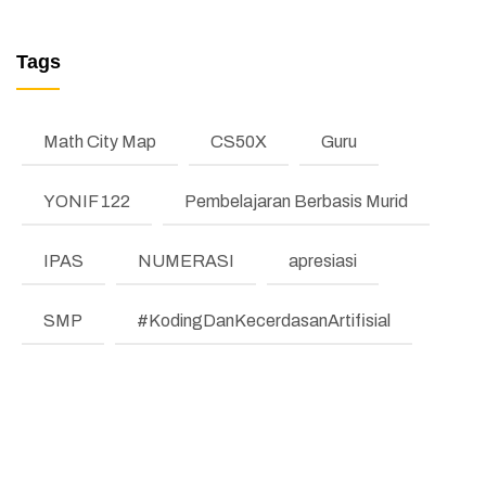
MANAJEMEN PERUBAHAN (REFORM)
Tags
TESTIMONI
LKE
Math City Map
CS50X
Guru
Pengumuman
YONIF 122
Pembelajaran Berbasis Murid
Regulasi
IPAS
NUMERASI
apresiasi
Literasi dan Numerasi
Koding & KA
SMP
#KodingDanKecerdasanArtifisial
Pembelajaran Mendalam
Bimbingan Konseling
Program Prioritas