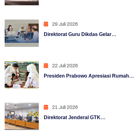
Hadapi Era Digital Melalui Program
KLIC 2026
Penataan Sistem Manajemen SDM
29 Juli 2026
PENGUATAN SISTEM PENGAWASAN
Direktorat Guru Dikdas Gelar
PENINGKATAN KUALITAS LAYANAN PUBLIK
Pendalaman Supervisi Pengelolaan
Kinerja: Dari Angka Menuju Kebijakan
PENINGKATAN KUALITAS LAYANAN PUBLIK
Berbasis Bukti
(REFORM)
22 Juli 2026
PENGUATAN SISTEM AKUNTABILITAS
Presiden Prabowo Apresiasi Rumah
KERJA (REFORM)
Pendidikan, Digitalisasi Pendidikan
Indonesia Raih Pengakuan Dunia
PENGUATAN SISTEM PENGAWASAN
(REFORM)
21 Juli 2026
Direktorat Jenderal GTK
PENATAAN TATALAKSANA (REFORM)
melaksanakan Pemantau Melaui
Penataan Sistem Manajemen SDM (REFORM)
Posko Informasi Terpusat