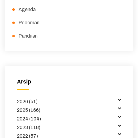
Agenda
Pedoman
Panduan
Peraturan
Surat Edaran
Majalah
Arsip
Buku dan Jurnal
2026 (51)
Data
2025 (166)
Kemitraan
2024 (104)
2023 (118)
Tata Kelola
2022 (57)