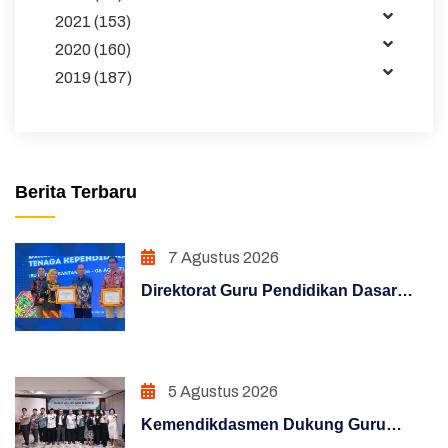
Publikasi
2021 (153)
2020 (160)
Pembelajaran
2019 (187)
Maklumat
Unduhan
Sakip
Berita Terbaru
Pojok Direktur
7 Agustus 2026
Pendidikan Dasar
Direktorat Guru Pendidikan Dasar
Hasil Survei Siazik
Raih Penghargaan Konten Terfavorit
melalui Kampanye "Semua Bisa
Manajemen Perubahan
Mengajar"
5 Agustus 2026
Penguatan Sistem Akuntabilitas Kerja
Kemendikdasmen Dukung Guru
PENATAAN TATALAKSANA