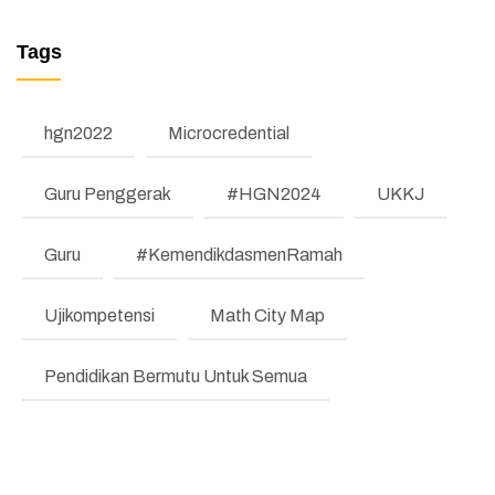
Pelaksanaan Uji Kompetensi
MANAJEMEN PERUBAHAN (REFORM)
Kenaikan Jenjang Jabatan Fungsional
Tags
TESTIMONI
Guru Periode 1
LKE
hgn2022
Microcredential
Pengumuman
Guru Penggerak
#HGN2024
UKKJ
Regulasi
Guru
#KemendikdasmenRamah
Literasi dan Numerasi
Koding & KA
Ujikompetensi
Math City Map
Pembelajaran Mendalam
Pendidikan Bermutu Untuk Semua
Bimbingan Konseling
Program Prioritas
Program Direktorat