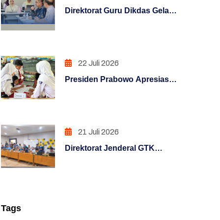
PENGAWASAN
Direktorat Guru Dikdas Gelar
Pendalaman Supervisi
PENINGKATAN KUALITAS
Pengelolaan Kinerja: Dari
LAYANAN PUBLIK
Angka Menuju Kebijakan
Berbasis Bukti
22 Juli 2026
PENINGKATAN KUALITAS
LAYANAN PUBLIK (REFORM)
Presiden Prabowo Apresiasi
Rumah Pendidikan,
PENGUATAN SISTEM
Digitalisasi Pendidikan
AKUNTABILITAS KERJA
Indonesia Raih Pengakuan
(REFORM)
Dunia
21 Juli 2026
PENGUATAN SISTEM
Direktorat Jenderal GTK
PENGAWASAN (REFORM)
melaksanakan Pemantau
Melaui Posko Informasi
PENATAAN TATALAKSANA
Terpusat Pelaksanaan Uji
(REFORM)
Kompetensi Kenaikan
Tags
Jenjang Jabatan Fungsional
Penataan Sistem Manajemen SDM