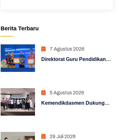
Unduhan
Sakip
Berita Terbaru
Pojok Direktur
Pendidikan Dasar
7 Agustus 2026
Direktorat Guru Pendidikan
Hasil Survei Siazik
Dasar Raih Penghargaan
Manajemen Perubahan
Konten Terfavorit melalui
Kampanye "Semua Bisa
Penguatan Sistem Akuntabilitas
Mengajar"
5 Agustus 2026
Kerja
Kemendikdasmen Dukung
PENATAAN TATALAKSANA
Guru Hadapi Era Digital
Melalui Program KLIC 2026
Penataan Sistem Manajemen SDM
PENGUATAN SISTEM
29 Juli 2026