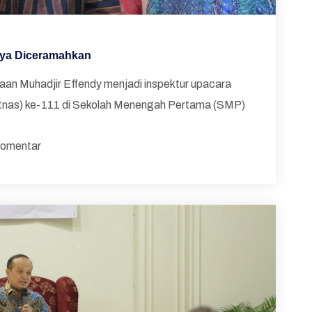
nya Diceramahkan
aan Muhadjir Effendy menjadi inspektur upacara
itnas) ke-111 di Sekolah Menengah Pertama (SMP)
omentar