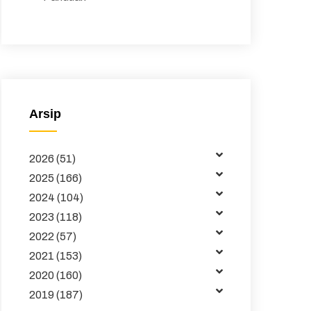
Peraturan
Surat Edaran
Majalah
Arsip
Buku dan Jurnal
Data
2026 (51)
Kemitraan
2025 (166)
2024 (104)
Tata Kelola
2023 (118)
Publikasi
2022 (57)
2021 (153)
Pembelajaran
2020 (160)
2019 (187)
Maklumat