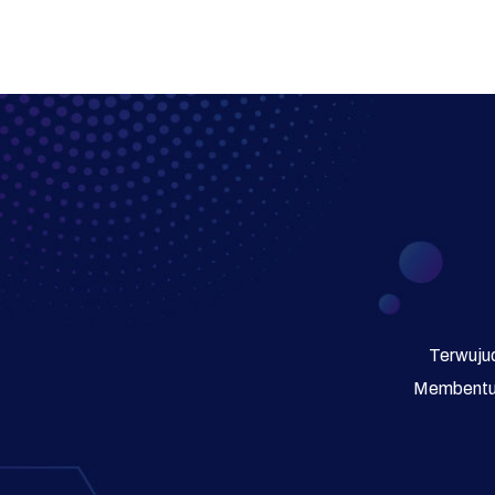
Terwujud
Membentuk