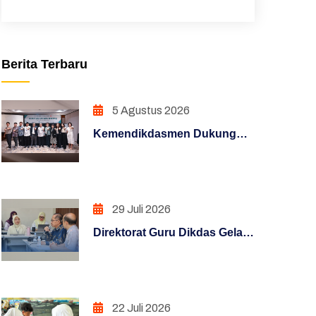
Unduhan
Sakip
Berita Terbaru
Pojok Direktur
Pendidikan Dasar
5 Agustus 2026
Kemendikdasmen Dukung
Hasil Survei Siazik
Guru Hadapi Era Digital
Manajemen Perubahan
Melalui Program KLIC 2026
Penguatan Sistem Akuntabilitas
29 Juli 2026
Kerja
Direktorat Guru Dikdas Gelar
PENATAAN TATALAKSANA
Pendalaman Supervisi
Pengelolaan Kinerja: Dari
Penataan Sistem Manajemen SDM
Angka Menuju Kebijakan
Berbasis Bukti
PENGUATAN SISTEM
22 Juli 2026