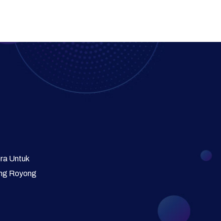
Program Prioritas
Program Direktorat
Galeri Video dan Foto
Supervisi
era Untuk
ong Royong