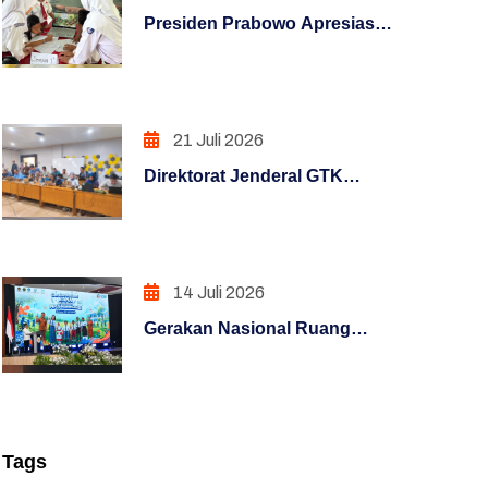
PENGAWASAN
Presiden Prabowo Apresiasi
Rumah Pendidikan,
PENINGKATAN KUALITAS
Digitalisasi Pendidikan
LAYANAN PUBLIK
Indonesia Raih Pengakuan
Dunia
21 Juli 2026
PENINGKATAN KUALITAS
LAYANAN PUBLIK (REFORM)
Direktorat Jenderal GTK
melaksanakan Pemantau
PENGUATAN SISTEM
Melaui Posko Informasi
AKUNTABILITAS KERJA
Terpusat Pelaksanaan Uji
(REFORM)
Kompetensi Kenaikan
14 Juli 2026
Jenjang Jabatan Fungsional
PENGUATAN SISTEM
Gerakan Nasional Ruang
Guru Periode 1
PENGAWASAN (REFORM)
Aman dan Nyaman Anak
Perkuat Sinergi Perlindungan
PENATAAN TATALAKSANA
Anak di Satuan Pendidikan
(REFORM)
Tags
Penataan Sistem Manajemen SDM