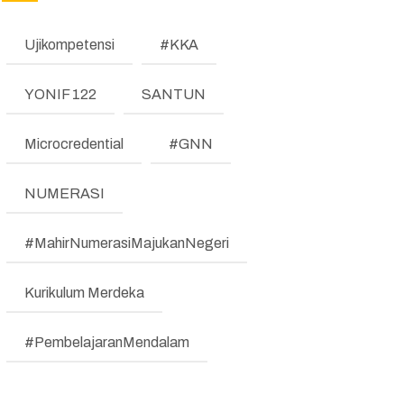
(REFORM)
Ujikompetensi
#KKA
MANAJEMEN PERUBAHAN
(REFORM)
YONIF 122
SANTUN
TESTIMONI
Microcredential
#GNN
LKE
NUMERASI
Pengumuman
Regulasi
#MahirNumerasiMajukanNegeri
Literasi dan Numerasi
Kurikulum Merdeka
Koding & KA
#PembelajaranMendalam
Pembelajaran Mendalam
Bimbingan Konseling