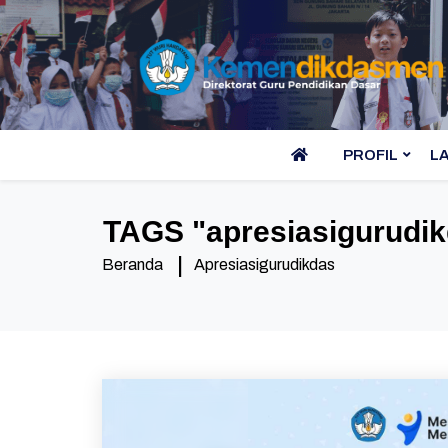
PROFIL
L
TAGS "
apresiasigurudi
Beranda
Apresiasigurudikdas