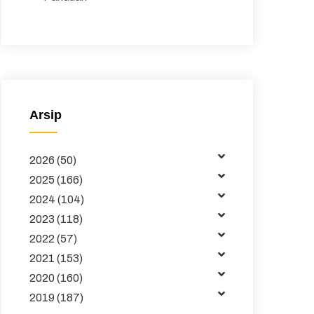
Peraturan
Surat Edaran
Majalah
Arsip
Buku dan Jurnal
Data
2026 (50)
Kemitraan
2025 (166)
2024 (104)
Tata Kelola
2023 (118)
Publikasi
2022 (57)
2021 (153)
Pembelajaran
2020 (160)
2019 (187)
Maklumat