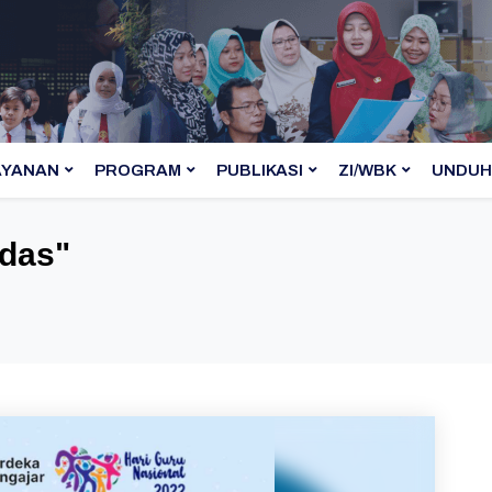
AYANAN
PROGRAM
PUBLIKASI
ZI/WBK
UNDUH
kdas
"