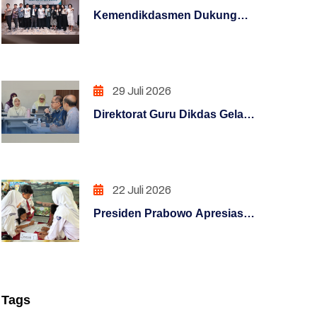
PENGAWASAN
Kemendikdasmen Dukung
Guru Hadapi Era Digital
PENINGKATAN KUALITAS
Melalui Program KLIC 2026
LAYANAN PUBLIK
29 Juli 2026
PENINGKATAN KUALITAS
LAYANAN PUBLIK (REFORM)
Direktorat Guru Dikdas Gelar
Pendalaman Supervisi
PENGUATAN SISTEM
Pengelolaan Kinerja: Dari
AKUNTABILITAS KERJA
Angka Menuju Kebijakan
(REFORM)
Berbasis Bukti
22 Juli 2026
PENGUATAN SISTEM
Presiden Prabowo Apresiasi
PENGAWASAN (REFORM)
Rumah Pendidikan,
Digitalisasi Pendidikan
PENATAAN TATALAKSANA
Indonesia Raih Pengakuan
(REFORM)
Dunia
Tags
Penataan Sistem Manajemen SDM