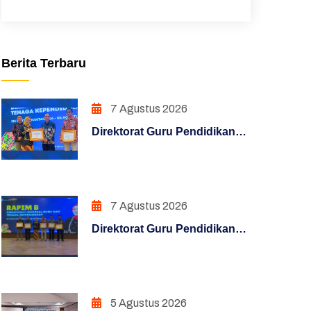
Unduhan
Sakip
Berita Terbaru
Pojok Direktur
Pendidikan Dasar
7 Agustus 2026
Direktorat Guru Pendidikan
Hasil Survei Siazik
Dasar Raih Penghargaan
Manajemen Perubahan
Konten Terfavorit melalui
Kampanye "Semua Bisa
Penguatan Sistem Akuntabilitas
Mengajar"
7 Agustus 2026
Kerja
Direktorat Guru Pendidikan
PENATAAN TATALAKSANA
Dasar Raih Penghargaan
Konten Terfavorit melalui
Penataan Sistem Manajemen SDM
Kampanye "Semua Bisa
Mengajar"
PENGUATAN SISTEM
5 Agustus 2026