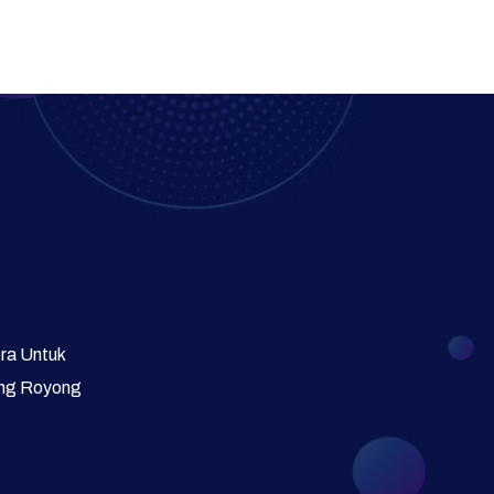
Program Prioritas
Program Direktorat
Galeri Video dan Foto
Supervisi
era Untuk
ong Royong