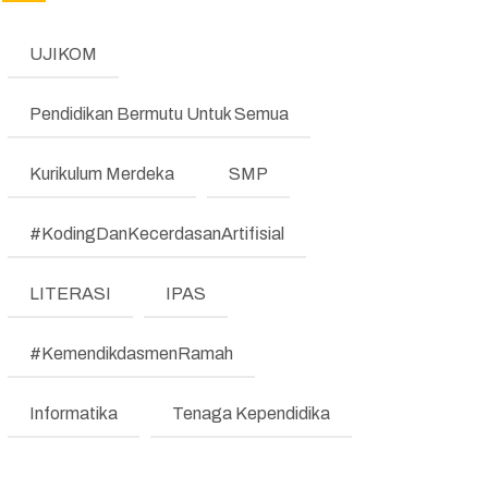
(REFORM)
UJIKOM
MANAJEMEN PERUBAHAN
(REFORM)
Pendidikan Bermutu Untuk Semua
TESTIMONI
Kurikulum Merdeka
SMP
LKE
#KodingDanKecerdasanArtifisial
Pengumuman
Regulasi
LITERASI
IPAS
Literasi dan Numerasi
#KemendikdasmenRamah
Koding & KA
Informatika
Tenaga Kependidika
Pembelajaran Mendalam
Bimbingan Konseling