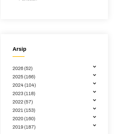
Peraturan
Surat Edaran
Majalah
Arsip
Buku dan Jurnal
Data
2026 (52)
Kemitraan
2025 (166)
2024 (104)
Tata Kelola
2023 (118)
Publikasi
2022 (57)
2021 (153)
Pembelajaran
2020 (160)
2019 (187)
Maklumat