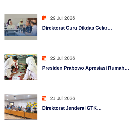
KLIC 2026
Penataan Sistem Manajemen SDM
29 Juli 2026
PENGUATAN SISTEM PENGAWASAN
Direktorat Guru Dikdas Gelar
PENINGKATAN KUALITAS LAYANAN PUBLIK
Pendalaman Supervisi Pengelolaan
Kinerja: Dari Angka Menuju Kebijakan
PENINGKATAN KUALITAS LAYANAN PUBLIK
Berbasis Bukti
(REFORM)
22 Juli 2026
PENGUATAN SISTEM AKUNTABILITAS
Presiden Prabowo Apresiasi Rumah
KERJA (REFORM)
Pendidikan, Digitalisasi Pendidikan
Indonesia Raih Pengakuan Dunia
PENGUATAN SISTEM PENGAWASAN
(REFORM)
21 Juli 2026
Direktorat Jenderal GTK
PENATAAN TATALAKSANA (REFORM)
melaksanakan Pemantau Melaui
Penataan Sistem Manajemen SDM (REFORM)
Posko Informasi Terpusat
Pelaksanaan Uji Kompetensi