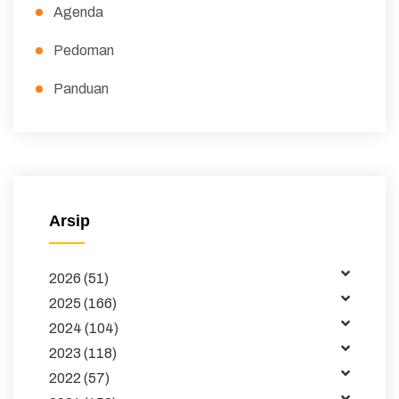
Agenda
Pedoman
Panduan
Peraturan
Surat Edaran
Majalah
Arsip
Buku dan Jurnal
2026 (51)
Data
2025 (166)
Kemitraan
2024 (104)
2023 (118)
Tata Kelola
2022 (57)
Publikasi