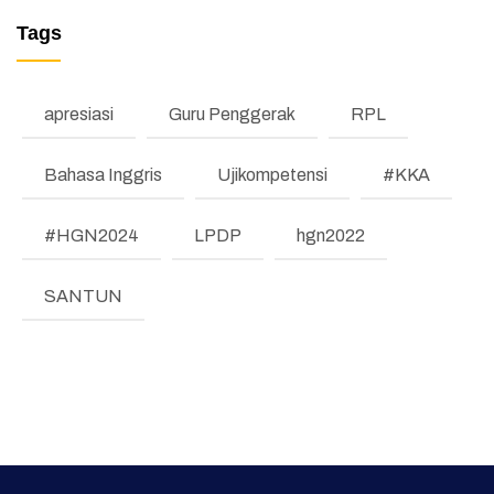
MANAJEMEN PERUBAHAN (REFORM)
Kenaikan Jenjang Jabatan Fungsional
Tags
TESTIMONI
Guru Periode 1
LKE
apresiasi
Guru Penggerak
RPL
Pengumuman
Bahasa Inggris
Ujikompetensi
#KKA
Regulasi
#HGN2024
LPDP
hgn2022
Literasi dan Numerasi
Koding & KA
SANTUN
Pembelajaran Mendalam
Bimbingan Konseling
Program Prioritas
Program Direktorat