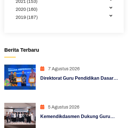
2021 (153)
2020 (160)
Pembelajaran
2019 (187)
Maklumat
Unduhan
Sakip
Berita Terbaru
Pojok Direktur
7 Agustus 2026
Pendidikan Dasar
Direktorat Guru Pendidikan Dasar
Hasil Survei Siazik
Raih Penghargaan Konten Terfavorit
melalui Kampanye "Semua Bisa
Manajemen Perubahan
Mengajar"
5 Agustus 2026
Penguatan Sistem Akuntabilitas Kerja
Kemendikdasmen Dukung Guru
PENATAAN TATALAKSANA
Hadapi Era Digital Melalui Program