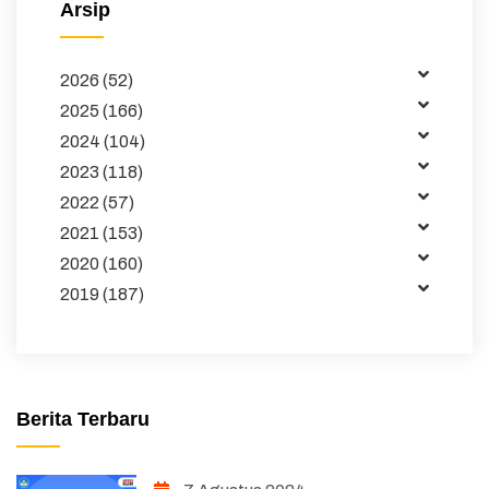
Arsip
Buku dan Jurnal
2026 (52)
Data
2025 (166)
Kemitraan
2024 (104)
2023 (118)
Tata Kelola
2022 (57)
Publikasi
2021 (153)
2020 (160)
Pembelajaran
2019 (187)
Maklumat
Unduhan
Sakip
Berita Terbaru
Pojok Direktur