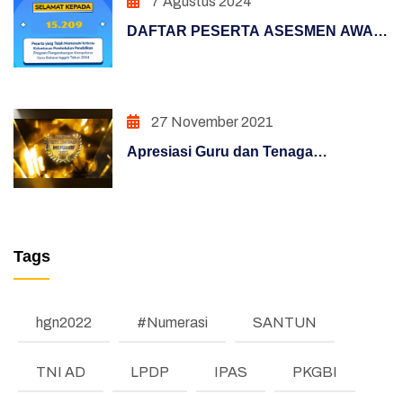
7 Agustus 2024
Pendidikan Dasar
DAFTAR PESERTA ASESMEN AWAL
Hasil Survei Siazik
PROGRAM PENGEMBANGAN
KOMPETENSI GURU BAHASA
Manajemen Perubahan
INGGRIS TAHUN 2024
27 November 2021
Penguatan Sistem Akuntabilitas Kerja
Apresiasi Guru dan Tenaga
PENATAAN TATALAKSANA
Kependidikan Inspiratif Tahun 2021
Penataan Sistem Manajemen SDM
PENGUATAN SISTEM PENGAWASAN
Tags
PENINGKATAN KUALITAS LAYANAN PUBLIK
hgn2022
PENINGKATAN KUALITAS LAYANAN PUBLIK
#Numerasi
SANTUN
(REFORM)
TNI AD
LPDP
IPAS
PKGBI
PENGUATAN SISTEM AKUNTABILITAS